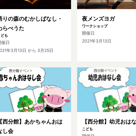
語りの森のむかしばなし・
夜メンズヨガ
ワークショップ
わらべうた
開催日
こども
2021年3月13日
開催日
021年3月13日
から 3月25日
【西分館】あかちゃんおは
【西分館】幼児おは
こども
なし会
開催日