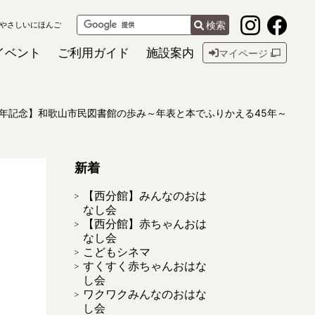
検索
やさしいにほんご
イベント
ご利用ガイド
施設案内
マイページ
周年記念】和歌山市民図書館の歩み～年表と本でふりかえる45年～
新着
【西分館】みんなのおは
なし会
【西分館】赤ちゃんおは
なし会
こどもシネマ
すくすく赤ちゃんおはな
し会
ワクワクみんなのおはな
し会