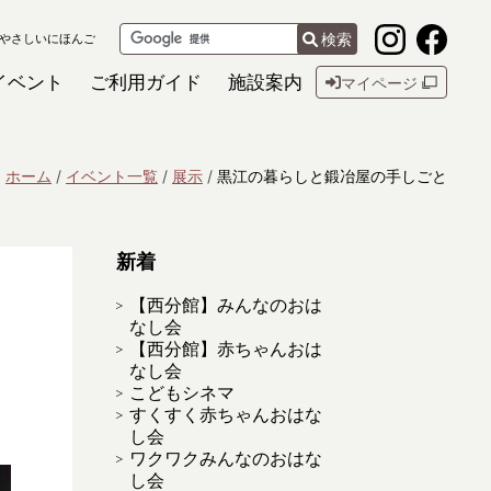
検索
やさしいにほんご
イベント
ご利用ガイド
施設案内
マイページ
ホーム
イベント一覧
展示
黒江の暮らしと鍛冶屋の手しごと
新着
【西分館】みんなのおは
なし会
【西分館】赤ちゃんおは
なし会
こどもシネマ
すくすく赤ちゃんおはな
し会
ワクワクみんなのおはな
し会