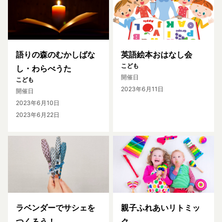
語りの森のむかしばな
英語絵本おはなし会
こども
し・わらべうた
開催日
こども
2023年6月11日
開催日
2023年6月10日
2023年6月22日
ラベンダーでサシェを
親子ふれあいリトミッ
つくろう！
ク