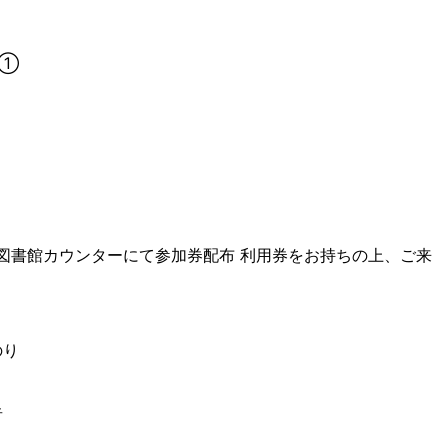
ム①
1階図書館カウンターにて参加券配布 利用券をお持ちの上、ご来
のり
者