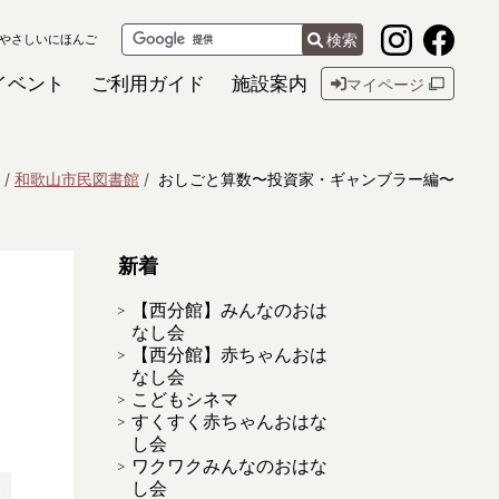
検索
やさしいにほんご
イベント
ご利用ガイド
施設案内
マイページ
和歌山市民図書館
おしごと算数〜投資家・ギャンブラー編〜
新着
【西分館】みんなのおは
なし会
【西分館】赤ちゃんおは
なし会
こどもシネマ
すくすく赤ちゃんおはな
し会
ワクワクみんなのおはな
し会