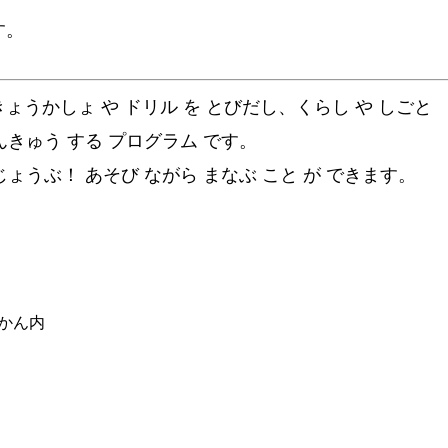
す。
うかしょ や ドリル を とびだし、くらし や しごと
んきゅう する プログラム です。
じょうぶ！ あそび ながら まなぶ こと が できます。
かん内