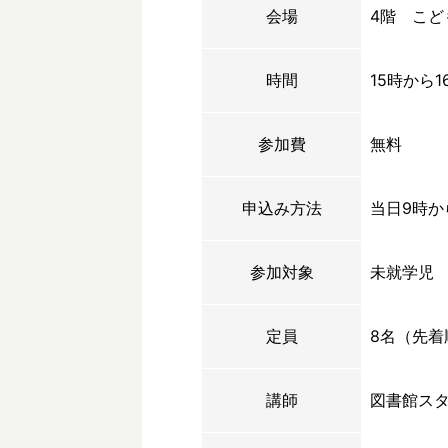
会場
4階 こど
時間
15時から1
参加費
無料
申込み方法
当日9時か
参加対象
未就学児
定員
8名（先着
講師
図書館ス