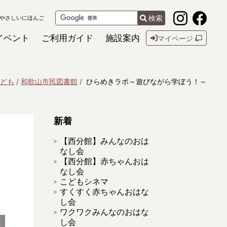
検索
やさしいにほんご
イベント
ご利用ガイド
施設案内
マイページ
ども
和歌山市民図書館
ひらめきラボ～遊びながら学ぼう！～
新着
【西分館】みんなのおは
なし会
【西分館】赤ちゃんおは
なし会
こどもシネマ
すくすく赤ちゃんおはな
し会
ワクワクみんなのおはな
し会