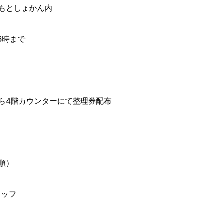
もとしょかん内
6時まで
ら4階カウンターにて整理券配布
順）
タッフ