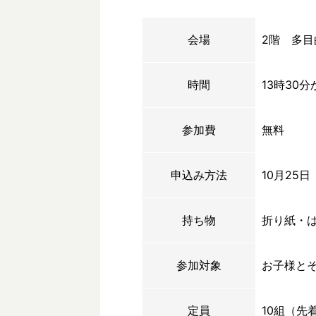
会場
2階 多目
時間
13時30分
参加費
無料
申込み方法
10月25
持ち物
折り紙・
参加対象
お子様と
定員
10組（先