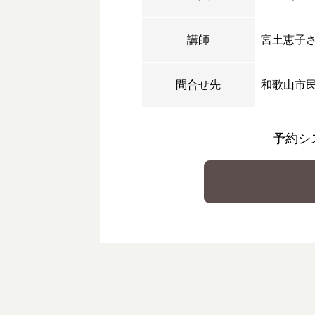
講師
宮土恵子
問合せ先
和歌山市
予約シ