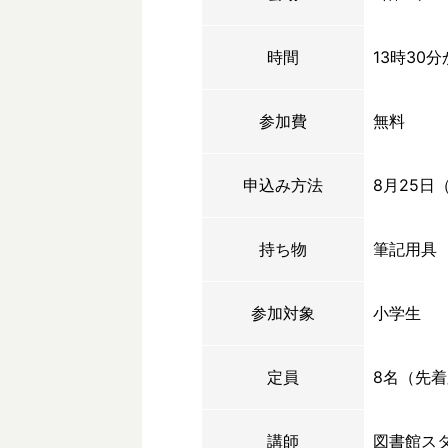
時間
13時30
参加費
無料
申込み方法
8月25日
持ち物
筆記用具
参加対象
小学生
定員
8名（先
講師
図書館ス