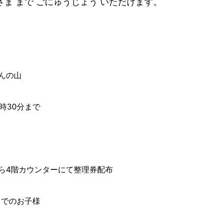
いさま まで ごにゅうじょう いただけます。
んの山
1時30分まで
ら4階カウンターにて整理券配布
までのお子様