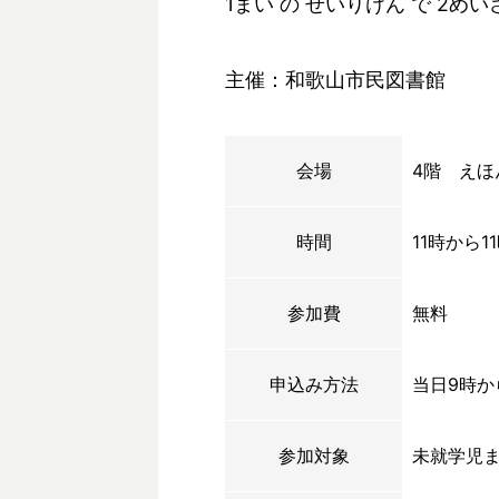
1まい の せいりけん で 2め
主催：和歌山市民図書館
会場
4階 えほ
時間
11時から1
参加費
無料
申込み方法
当日9時か
参加対象
未就学児