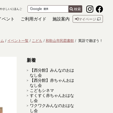
検索
やさしいにほんご
イベント
ご利用ガイド
施設案内
マイページ
ーム
イベント一覧
こども
和歌山市民図書館
英語で遊ぼう！
新着
【西分館】みんなのおは
なし会
【西分館】赤ちゃんおは
なし会
こどもシネマ
すくすく赤ちゃんおはな
し会
ワクワクみんなのおはな
し会