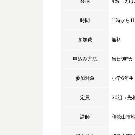
会場
4階 えほ
時間
11時から1
参加費
無料
申込み方法
当日9時か
参加対象
小学6年
定員
30組（先
講師
和歌山市