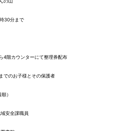
んの山
1時30分まで
ら4階カウンターにて整理券配布
生までのお子様とその保護者
着順）
地域安全課職員