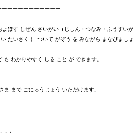
ーーーーーーーーーーーー
 およぼす しぜん さいがい（じしん・つなみ・ふうすい
い たいさく に ついて がぞう を みながら まなびまし
ど も わかりやすく しる こと が できます。
い さま まで ごにゅうじょう いただけます。