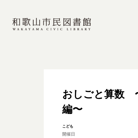
おしごと算数 
編〜
こども
開催日