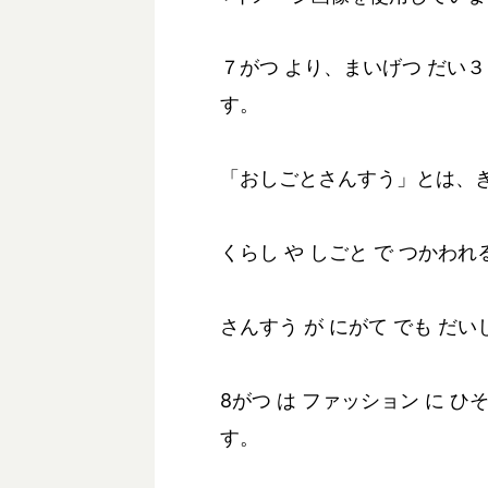
７がつ より、まいげつ だい
す。
「おしごとさんすう」とは、き
くらし や しごと で つかわれ
さんすう が にがて でも だい
8がつ は ファッション に 
す。