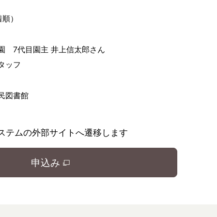
着順）
園 7代目園主 井上信太郎さん
タッフ
民図書館
ステムの外部サイトへ遷移します
申込み