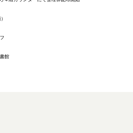
順）
フ
書館