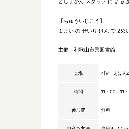
としょかん スタッフ に よる 
【ちゅういじこう】
１まい の せいり けん で 2
主催：和歌山市民図書館
会場
4階 えほん
時間
11：00～11：
参加費
無料
申込み方法
当日9：00