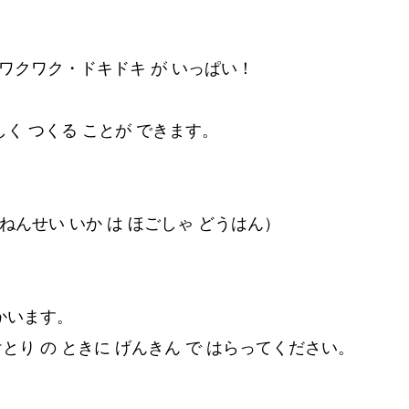
ワクワク・ドキドキ が いっぱい！
しく つくる ことが できます。
んせい いか は ほごしゃ どうはん）
つかいます。
けとり の ときに げんきん で はらってください。