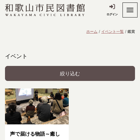
ログイン
ホーム
イベント一覧
鑑賞
イベント
絞り込む
声で届ける物語～癒し