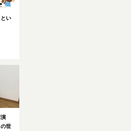
っとい
講演
さの世