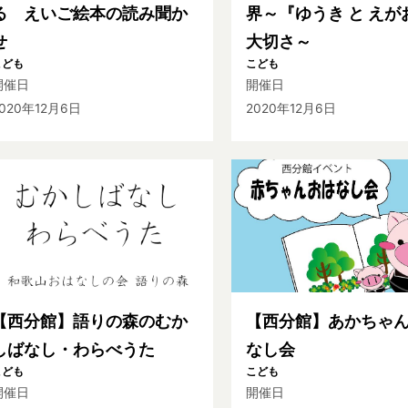
る えいご絵本の読み聞か
界～『ゆうき と えが
せ
大切さ～
こども
こども
開催日
開催日
020年12月6日
2020年12月6日
【西分館】語りの森のむか
【西分館】あかちゃ
しばなし・わらべうた
なし会
こども
こども
開催日
開催日