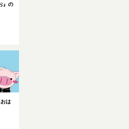
お』の
んおは