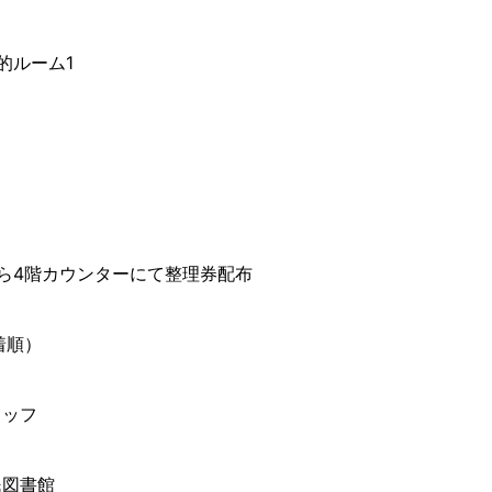
的ルーム1
ら4階カウンターにて整理券配布
着順）
タッフ
民図書館