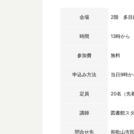
会場
2階 多目
時間
13時から
参加費
無料
申込み方法
当日9時か
定員
20名（先
講師
図書館ス
問合せ先
和歌山市