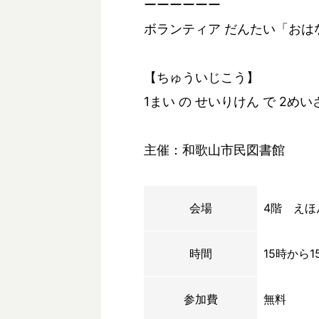
ーーーーーー
ボランティア だんたい「おはな
【ちゅういじこう】
1まい の せいりけん で 2め
主催：和歌山市民図書館
会場
4階 えほ
時間
15時から1
参加費
無料