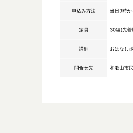
申込み方法
当日9時か
定員
30組(先
講師
おはなし
問合せ先
和歌山市