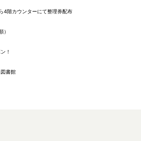
ら4階カウンターにて整理券配布
着順）
ポン！
民図書館