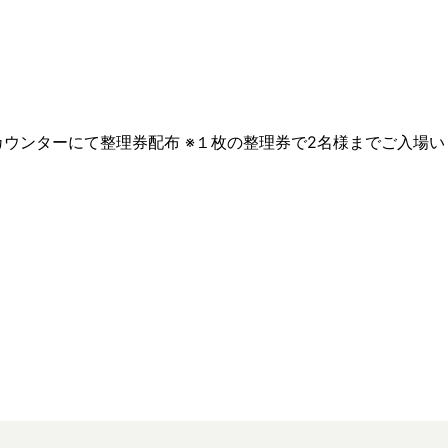
Fカウンターにて整理券配布 ※１枚の整理券で2名様までご入場い