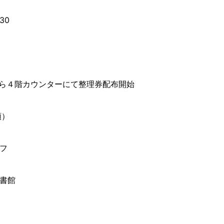
30
から４階カウンターにて整理券配布開始
順）
フ
書館