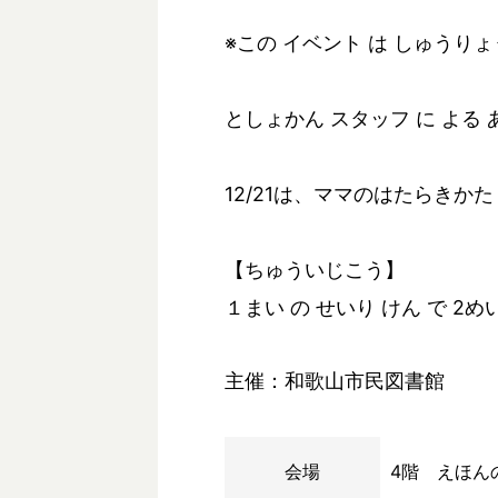
※この イベント は しゅうり
としょかん スタッフ に よる 
12/21は、ママのはたらきかた
【ちゅういじこう】
１まい の せいり けん で 2
主催：和歌山市民図書館
会場
4階 えほん