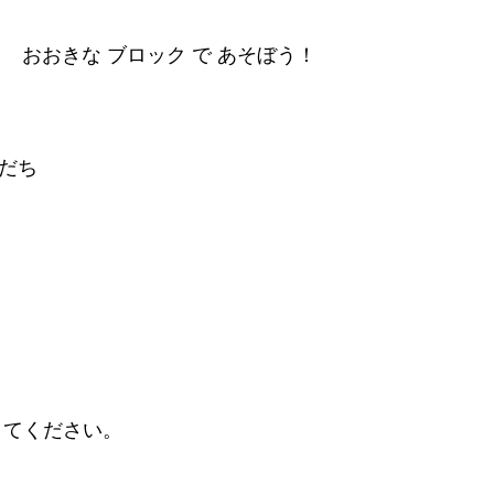
 おおきな ブロック で あそぼう！
もだち
きてください。