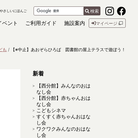
検索
やさしいにほんご
イベント
ご利用ガイド
施設案内
マイページ
ども
【※中止】あおぞらひろば 図書館の屋上テラスで遊ぼう！
新着
【西分館】みんなのおは
ラ
なし会
【西分館】赤ちゃんおは
なし会
こどもシネマ
すくすく赤ちゃんおはな
し会
ワクワクみんなのおはな
し会