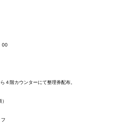
：00
から４階カウンターにて整理券配布。
順）
ッフ