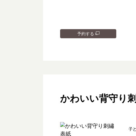
予約する
かわいい背守り
子