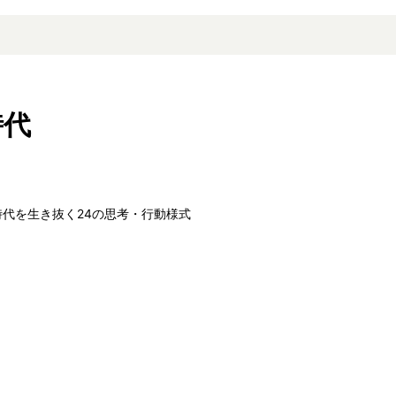
時代
時代を生き抜く24の思考・行動様式