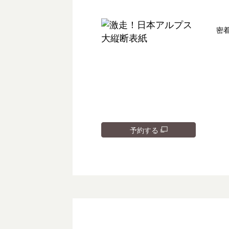
密
予約する