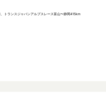
着、トランスジャパンアルプスレース富山〜静岡415km