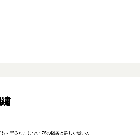
刺繡
どもを守るおまじない 75の図案と詳しい縫い方