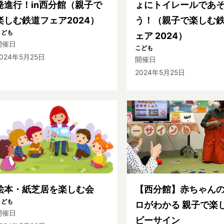
発進行！in西分館（親子で
ょにトイレールであ
楽しむ鉄道フェア2024）
う！（親子で楽しむ
こども
ェア 2024）
開催日
こども
024年5月25日
開催日
2024年5月25日
絵本・紙芝居を楽しむ会
【西分館】赤ちゃん
こども
ロがわかる 親子で楽
開催日
ビーサイン