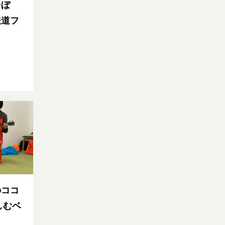
そぼ
鉄道フ
のココ
しむベ