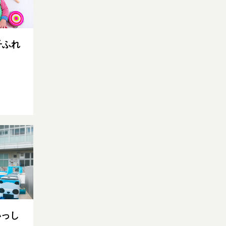
子ふれ
いっし