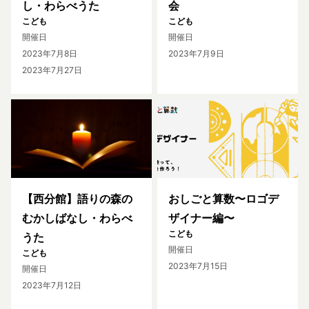
し・わらべうた
会
こども
こども
開催日
開催日
2023年7月8日
2023年7月9日
2023年7月27日
【西分館】語りの森の
おしごと算数〜ロゴデ
むかしばなし・わらべ
ザイナー編〜
こども
うた
開催日
こども
2023年7月15日
開催日
2023年7月12日