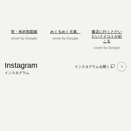
苔・地衣類図鑑
めくるめく元素。
書店に行くとだい
たいイイコトが起
cover by Google
cover by Google
こる
cover by Google
Instagram
インスタグラムを開く
インスタグラム