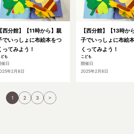
【西分館】【11時から】親
【西分館】【13時か
子でいっしょに布絵本をつ
子でいっしょに布絵
くってみよう！
くってみよう！
こども
こども
開催日
開催日
2025年2月8日
2025年2月8日
1
2
3