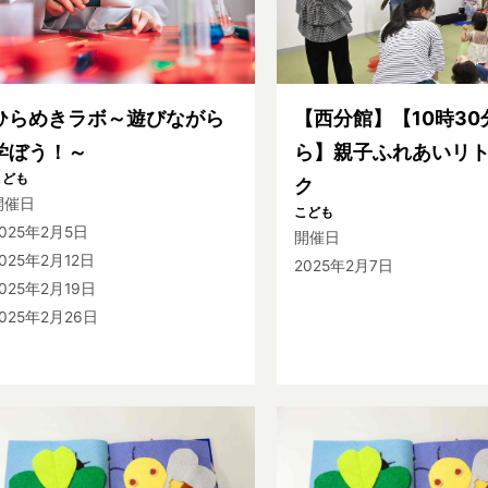
ひらめきラボ～遊びながら
【西分館】【10時30
学ぼう！～
ら】親子ふれあいリ
こども
ク
開催日
こども
2025年2月5日
開催日
025年2月12日
2025年2月7日
025年2月19日
025年2月26日