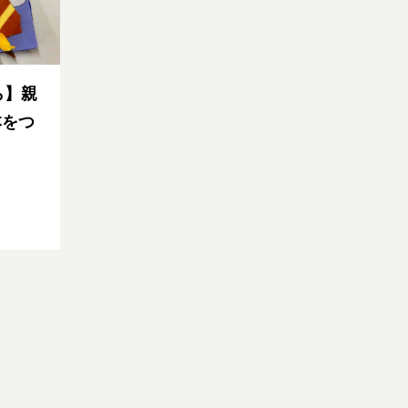
ら】親
本をつ