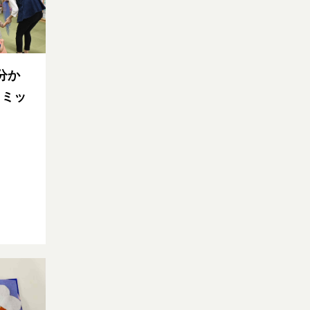
分か
トミッ