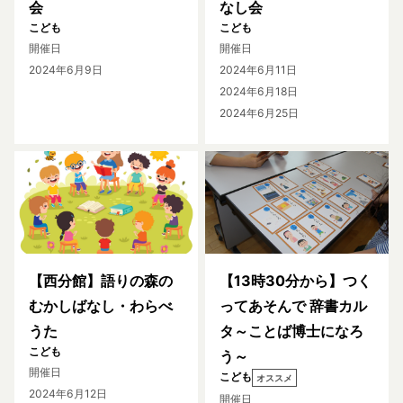
会
なし会
こども
こども
開催日
開催日
2024年6月9日
2024年6月11日
2024年6月18日
2024年6月25日
【西分館】語りの森の
【13時30分から】つく
むかしばなし・わらべ
ってあそんで 辞書カル
うた
タ～ことば博士になろ
こども
う～
開催日
こども
オススメ
2024年6月12日
開催日