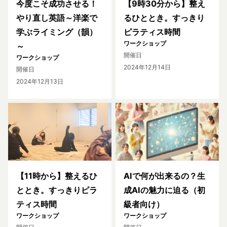
今度こそ成功させる！
【9時30分から】整え
やり直し英語～洋楽で
るひととき。すっきり
学ぶライミング（韻）
ピラティス時間
ワークショップ
～
開催日
ワークショップ
2024年12月14日
開催日
2024年12月13日
【11時から】整えるひ
AIで何が出来るの？生
ととき。すっきりピラ
成AIの魅力に迫る（初
ティス時間
級者向け）
ワークショップ
ワークショップ