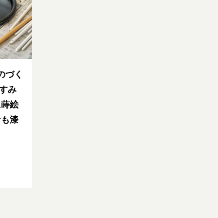
のづく
やすみ
に蒔絵
なも漆