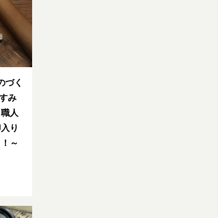
のづく
やすみ
ミ職人
印入り
う！～