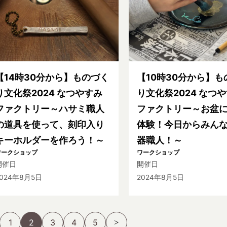
【14時30分から】ものづく
【10時30分から】も
り文化祭2024 なつやすみ
り文化祭2024 なつ
ファクトリー～ハサミ職人
ファクトリー～お盆
の道具を使って、刻印入り
体験！今日からみん
キーホルダーを作ろう！～
器職人！～
ワークショップ
ワークショップ
開催日
開催日
2024年8月5日
2024年8月5日
1
2
3
4
5