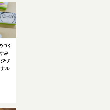
のづく
やすみ
ンジづ
ジナル
～