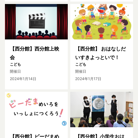
【西分館】西分館上映
【西分館】 おはなしだ
会
いすきよっといで！
こども
こども
開催日
開催日
2024年1月14日
2024年1月17日
【西分館】ビーだまめ
【西分館】小学生おは