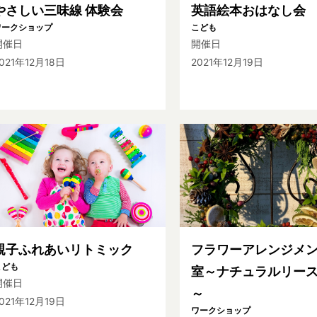
やさしい三味線 体験会
英語絵本おはなし会
ワークショップ
こども
開催日
開催日
021年12月18日
2021年12月19日
親子ふれあいリトミック
フラワーアレンジメ
こども
室～ナチュラルリー
開催日
～
021年12月19日
ワークショップ