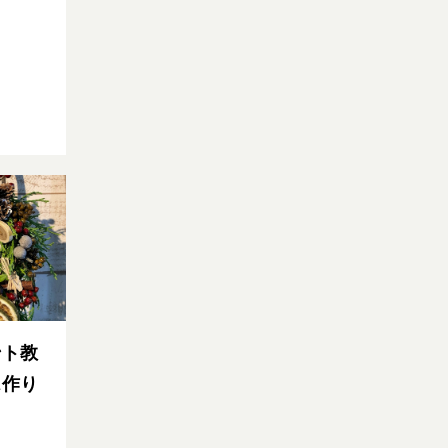
ント教
ス作り